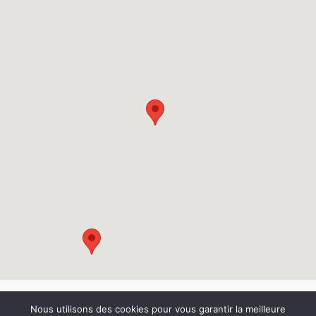
© 2026 Damien Hoffmann. tous droits réservés. |
Mentions légales
|
Nous utilisons des cookies pour vous garantir la meilleure
Politique de confidentialité
| Réalisation
Nouveausoft.com